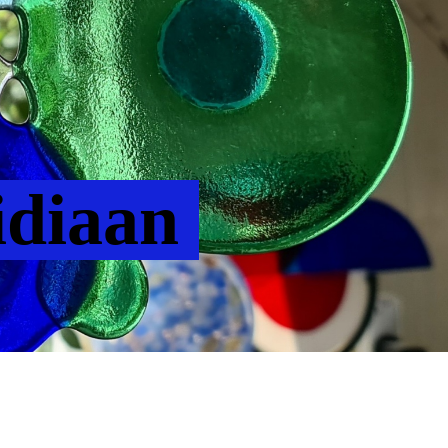
idiaan
Meekmawei 7