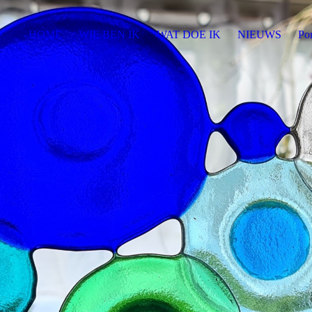
HOME
WIE BEN IK
WAT DOE IK
NIEUWS
Por