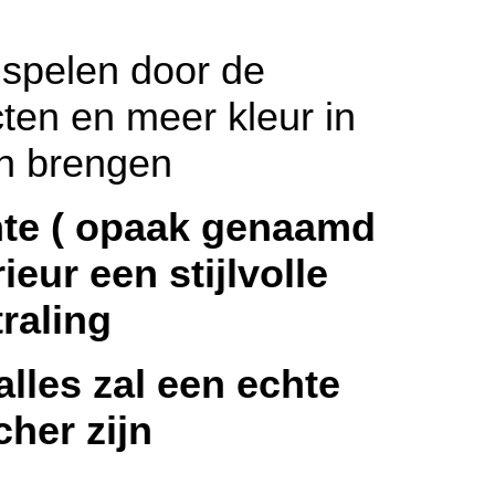
las
t spelen door de
ten en meer kleur in
n brengen
nte ( opaak genaamd
ieur een stijlvolle
traling
alles zal een echte
cher zijn