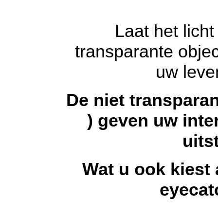
g
Laat het lich
transparante objec
uw leve
De niet transpara
) geven uw inter
uits
Wat u ook kiest 
eyecat