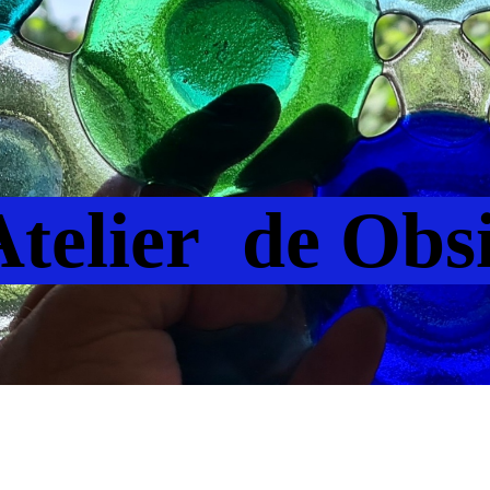
telier
de Obs