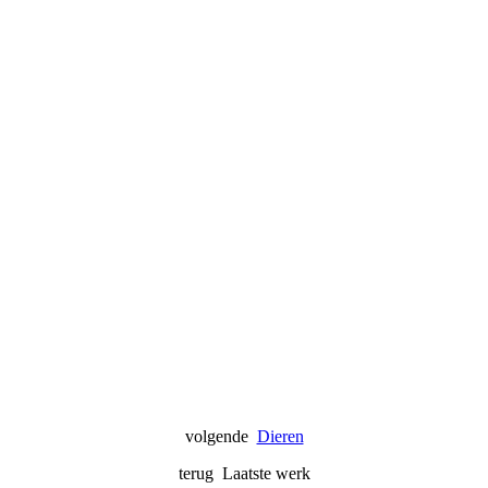
met je haar in de wind 225,-
Girls 75,-
opdracht
primeere 65,-
boys 75,-
Girls 75,-
abstrakte krijgers z-w 65,-
afrikaanse mannen 95,-.jpg bew
africaanse vrouwen verkocht 75,-_InPixio
afrikaanse dames 95,-.jpg bew
volgende
Dieren
terug Laatste werk