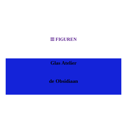
FIGUREN
Glas Atelier
de Obsidiaan
4 emoties 75,-