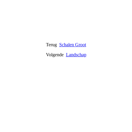
windlichtje takken p.s. 15,-
Terug
Schalen Groot
Volgende
Landschap